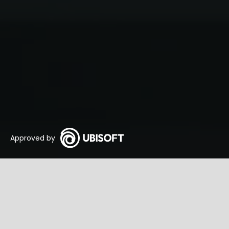
Approved by
Foxhole Tactics
Začínáme
GameTactic