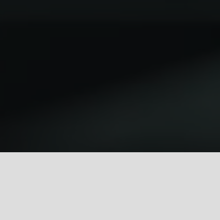
Jiné Hry
cs
Přihlášení