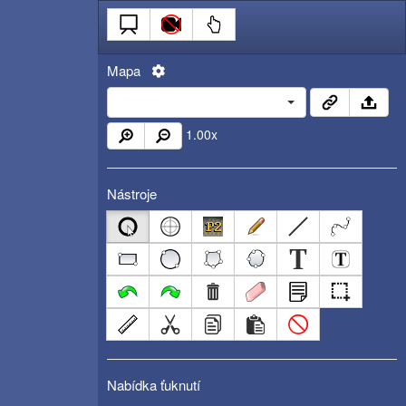
Mapa
1.00
x
Nástroje
Nabídka ťuknutí